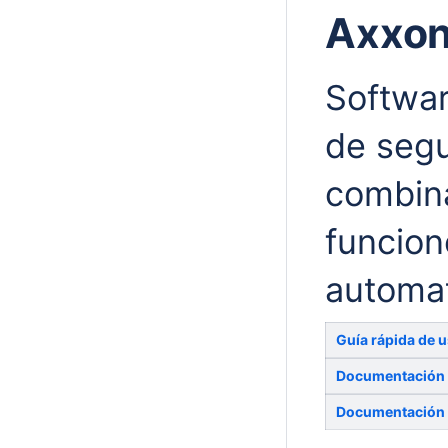
Axxon
Softwar
de segu
combina
funcio
automat
G
uía rápida de 
Documentación
Documentación