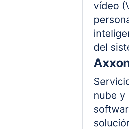
vídeo (
persona
intelig
del sis
Axxon
Servici
nube y 
softwar
solució